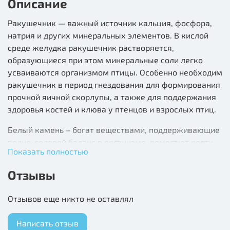
Описание
Ракушечник — важный источник кальция, фосфора,
натрия и других минеральных элементов. В кислой
среде желудка ракушечник растворяется,
образующиеся при этом минеральные соли легко
усваиваются организмом птицы. Особенно необходим
ракушечник в период гнездования для формирования
прочной яичной скорлупы, а также для поддержания
здоровья костей и клюва у птенцов и взрослых птиц.
Белый камень – богат веществами, поддерживающие
водно-солевой баланс в организме, помогают росту
Показать полностью
костной ткани.
Отзывы
Красный камень нормализует деятельность
желудочно-кишечного тракта у птиц.
Отзывов еще никто не оставлял
Измельченная кембрийская глина необходима
птицам для выведения из организма накопившихся
Написать отзыв