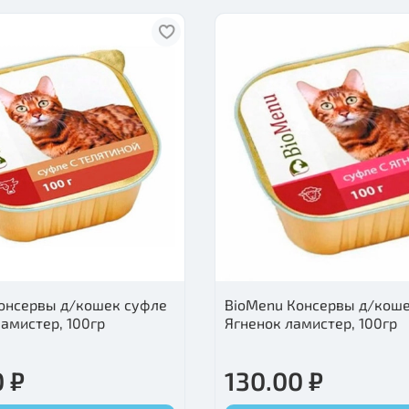
онсервы д/кошек суфле
BioMenu Консервы д/кош
ламистер, 100гр
Ягненок ламистер, 100гр
 ₽
130.00 ₽