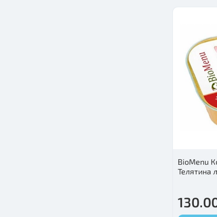
BioMenu К
Телятина 
130.00