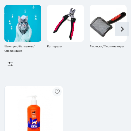
Шампуни/бальзамы/
Когтерезы
Расчески/Фурминаторы
Спреи/Мыло