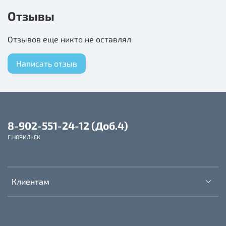
лососевого жира, корм способствует правильному
Отзывы
развитию мозга и отличному зрению котёнка.
Отзывов еще никто не оставлял
Нежные кусочки цыпленка низкокалорийные, а это
означает, меньше времени на переваривание –
Написать отзыв
больше на игры!
Состав: Фарш куриный и куриные субпродукты, мясо
и мясные субпродукты, рыба, злаки,горох, молоко и
8-902-551-24-12 (Доб.4)
продукты его переработки, витамины и минеральные
Г.НОРИЛЬСК
вещества, Омега-3 и Омега-6 жирные кислоты,
таурин, глюкозамин, хондроитин
Клиентам
Пищевая ценность на 100г: белки - 9г; жиры - 4,5г;
зола - 2,5г; влага - 82г; клетчатка - 0,5г; кальций -
0,3г; фосфор - 0,3г