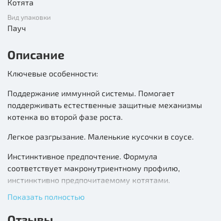
Котята
Вид упаковки
Пауч
Описание
Ключевые особенности:
Поддержание иммунной системы. Помогает
поддерживать естественные защитные механизмы
котенка во второй фазе роста.
Легкое разгрызание. Маленькие кусочки в соусе.
Инстинктивное предпочтение. Формула
соответствует макронутриентному профилю,
инстинктивно предпочитаемому котятами.
Показать полностью
Состав: Мясо и производные животного
происхождения, злаки, экстракт растительного белка,
Отзывы