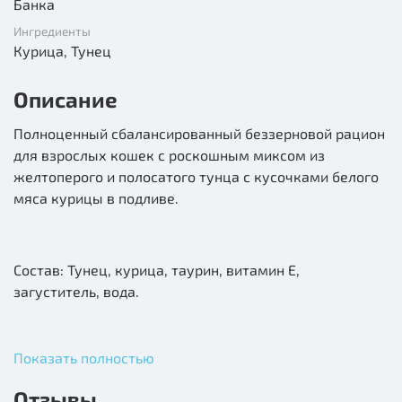
Банка
Ингредиенты
Курица, Тунец
Описание
Полноценный сбалансированный беззерновой рацион
для взрослых кошек с роскошным миксом из
желтоперого и полосатого тунца с кусочками белого
мяса курицы в подливе.
Состав: Тунец, курица, таурин, витамин Е,
загуститель, вода.
Показать полностью
Гарантируемый анализ: Белок 13%, Жиры 0,2%, Сырая
клетчатка 1%, Сырая зола 3%, Влажность 84%
Отзывы