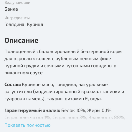
Вид упаковки
Банка
Ингредиенты
Говядина, Курица
Описание
Полноценный сбалансированный беззерновой корм
для взрослых кошек с рубленым нежным филе
куриной грудки и сочными кусочками говядины в
пикантном соусе.
Состав:
Куриное мясо, говядина, натуральные
загустители (модифицированный крахмал тапиоки и
гуаровая камедь), таурин, витамин E, вода.
Гарантируемый анализ:
Белок 10%, Жиры 0,1%,
Сырая клетчатка 1%, Сырая зола 3%, Влажность 88%,
Кальций 0,0005%, Фосфор 0,04%, Магний 0,006%,
Показать полностью
Натрий 0,006%, Калий 0,05%, Хлорид 0,0005%, Таурин