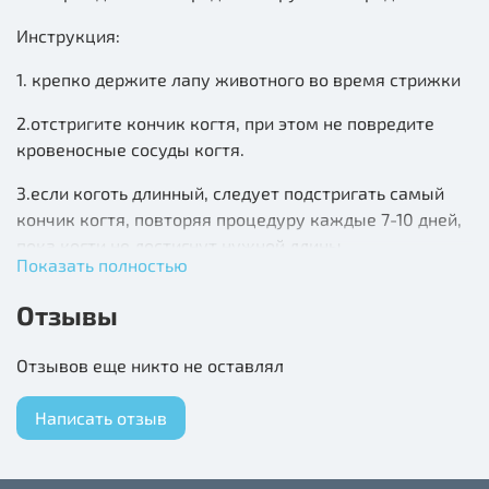
Инструкция:
1. крепко держите лапу животного во время стрижки
2.отстригите кончик когтя, при этом не повредите
кровеносные сосуды когтя.
3.если коготь длинный, следует подстригать самый
кончик когтя, повторяя процедуру каждые 7-10 дней,
пока когти не достигнут нужной длины.
Показать полностью
4.после стрижки когтей, используйте пилку для
Отзывы
окончательной обработки.
Материал: нерж. сталь, пластик.
Отзывов еще никто не оставлял
Написать отзыв