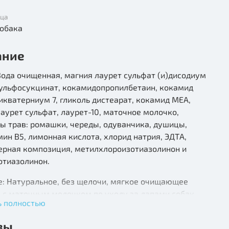
мца
шка, Собака
ание
Вода очищенная, магния лаурет сульфат (и)дисодиум
сульфосукцинат, кокамидопропилбетаин, кокамид
икватерниум 7, гликоль дистеарат, кокамид МЕА,
аурет сульфат, лаурет-10, маточное молочко,
ы трав: ромашки, череды, одуванчика, душицы,
ин В5, лимонная кислота, хлорид натрия, ЭДТА,
рная композиция, метилхлороизотиазолинон и
отиазолинон.
е: Натуральное, без щелочи, мягкое очищающее
 с маточным молочком по уходу за лапами собак.
ь полностью
ывает грязь, не сушит, смягчает и увлажняет кожу
ек лап,не раздражая ее. Обладает выраженным
вы