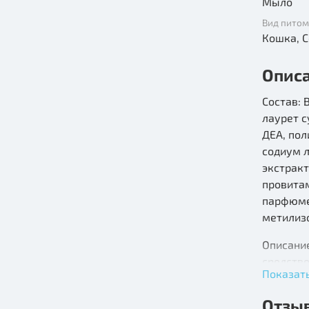
Мыло
Вид пито
Ко
Опис
Состав: 
лаурет 
ДЕА, пол
содиум л
экстракт
провитам
парфюме
метилиз
Описани
средство
Показат
Легко см
подушеч
Отзы