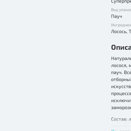
Суперпр
Вид упако
Пауч
Ингредие
Ло
Опис
Натурал
лосося, 
пауч. Вс
отборных
искусств
процессе
исключи
замороз
Состав: 
красное 