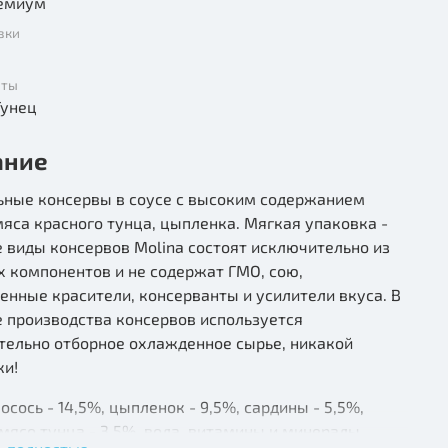
емиум
вки
нты
сось, Тунец
ание
ьные консервы в соусе с высоким содержанием
мяса красного тунца, цыпленка. Мягкая упаковка -
е виды консервов Molina состоят исключительно из
 компонентов и не содержат ГМО, сою,
енные красители, консерванты и усилители вкуса. В
 производства консервов используется
тельно отборное охлажденное сырье, никакой
ки!
лосось - 14,5%, цыпленок - 9,5%, сардины - 5,5%,
мясо тунца - 3,5%, вода, витамины и минералы.