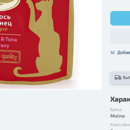
Добав
Вы
Хара
Бренд
Molina
Классифи