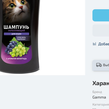
Добав
Вы
Хара
Бренд
Gamma
Категория