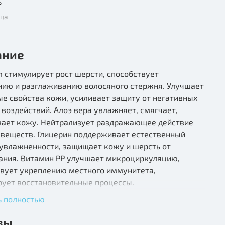
ь
мца
ание
 стимулирует рост шерсти, способствует
нию и разглаживанию волосяного стержня. Улучшает
е свойства кожи, усиливает защиту от негативных
воздействий. Алоэ вера увлажняет, смягчает,
вает кожу. Нейтрализует раздражающее действие
веществ. Глицерин поддерживает естественный
 увлажненности, защищает кожу и шерсть от
ания. Витамин РР улучшает микроциркуляцию,
твует укреплению местного иммунитета,
рует восстановительные процессы.
ь полностью
Вода, лауретсульфат натрия, кокамидопропилбетаин,
натрия, диэтаноламиды жирных кислот кокосового
вы