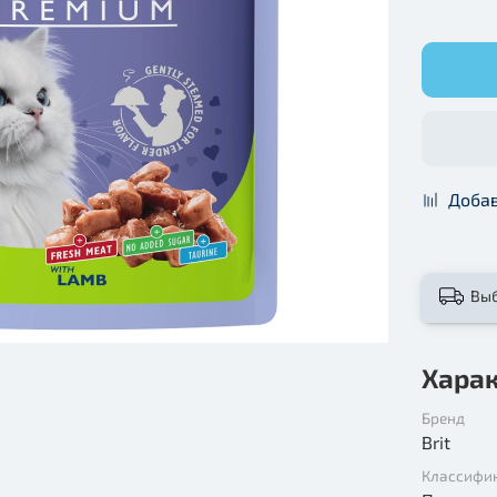
Добав
Вы
Хара
Бренд
Brit
Классифи