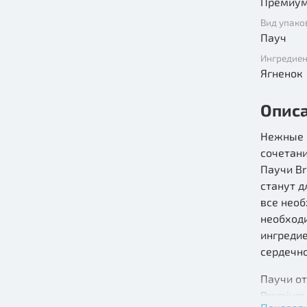
Премиу
Вид упако
Пауч
Ингредие
Ягненок
Опис
Нежные 
сочетани
Паучи Br
станут 
все нео
необход
ингреди
сердечн
Паучи от
Premium 