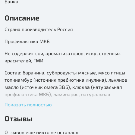
Банка
Описание
Страна производитель Россия
Профилактика МКБ
Не содержит сои, ароматизаторов, искусственных
красителей, ГМИ.
Состав: баранина, субпродукты мясные, мясо птицы,
топинамбур (источник пребиотика инулина), льняное
масло (источник омега 3&6), клюква (натуральная
профилактика МКБ), ламинария, натуральная
желирующая добавка, таурин, соль, витаминно-
Показать полностью
минеральный комплекс, вода.
Отзывы
В 100 граммах: протеин-9,0; жир-7,0; углеводы-4,0;
клетчатка-0,2; зола-2,0; влага до 70,0.
Отзывов еще никто не оставлял