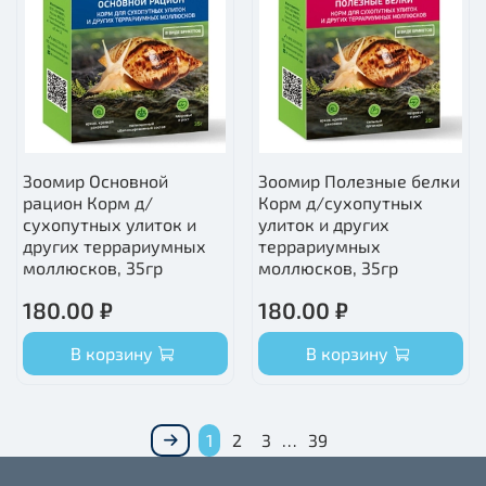
Зоомир Основной
Зоомир Полезные белки
рацион Корм д/
Корм д/сухопутных
сухопутных улиток и
улиток и других
других террариумных
террариумных
моллюсков, 35гр
моллюсков, 35гр
180.00 ₽
180.00 ₽
В корзину
В корзину
1
2
3
…
39