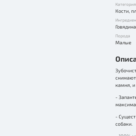
Категория
Кости, п
Ингредие
Говядин
Порода
Малые
Опис
Зубочист
снимают
камня, и
- Запант
максима
- Сущест
собаки.
- 100% н