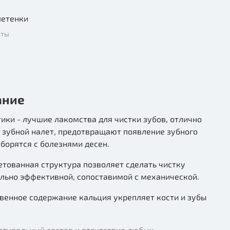
летенки
нты
а
ание
ики - лучшие лакомства для чистки зубов, отлично
 зубной налет, предотвращают появление зубного
 борятся с болезнями десен.
етованная структура позволяет сделать чистку
льно эффективной, сопоставимой с механической.
венное содержание кальция укрепляет кости и зубы
атуральный состав и отсутствие любых