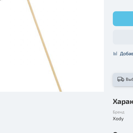
Добав
Вы
Хара
Бренд
Xody