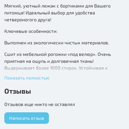
Мягкий, уютный лежак с бортиками для Вашего
питомца! Идеальный выбор для удобства
четвероногого друга!
Ключевые особенности:
Выполнен из экологически чистых материалов.
Сшит из мебельной рогожки «под велюр». Очень
приятная на ощупь и долговечная ткань!
Выдерживает более 1000 стирок. Устойчивая к
когтям.
Показать полностью
Не вызывает аллергических реакций.
Отзывы
Эксклюзивная расцветка.
Отзывов еще никто не оставлял
Съемная подушка.
Написать отзыв
Лежак прост в уходе и может стираться в стиральной
машинке при температуре 30 градусов.