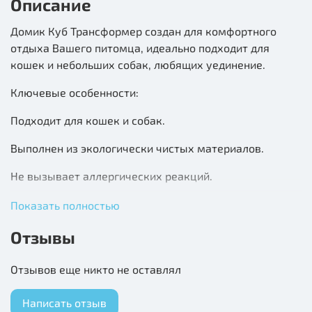
Описание
Домик Куб Трансформер создан для комфортного
отдыха Вашего питомца, идеально подходит для
кошек и небольших собак, любящих уединение.
Ключевые особенности:
Подходит для кошек и собак.
Выполнен из экологически чистых материалов.
Не вызывает аллергических реакций.
Эксклюзивная расцветка.
Показать полностью
Стильный дизайн.
Отзывы
Стирка в стиральной машине при 30°C.
Отзывов еще никто не оставлял
Домик Куб Трансформер хорошо подходит для
Написать отзыв
животных, которые чувствуют себя защищенными в