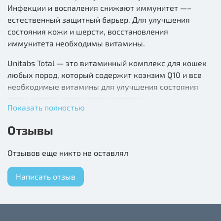
Инфекции и воспаления снижают иммунитет —–
естественный защитный барьер. Для улучшения
состояния кожи и шерсти, восстановления
иммунитета необходимы витамины.
Unitabs Total — это витаминный комплекс для кошек
любых пород, который содержит коэнзим Q10 и все
необходимые витамины для улучшения состояния
кожи, шерсти, иммунитета питомца.
Показать полностью
Unitabs Total:
Отзывы
✔ Сокращает линьку
Отзывов еще никто не оставлял
✔ Способствует активному росту шерсти
Написать отзыв
✔ Укрепляет иммунитет
Добавляйте в рацион Unitabs Total:
✔ Во время сезонной линьки