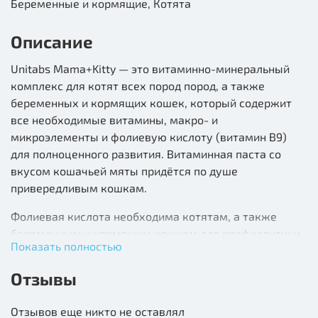
Беременные и кормящие, Котята
Описание
Unitabs Mama+Kitty — это витаминно-минеральный
комплекс для котят всех пород пород, а также
беременных и кормящих кошек, который содержит
все необходимые витамины, макро- и
микроэлементы и фолиевую кислоту (витамин В9)
для полноценного развития. Витаминная паста со
вкусом кошачьей мяты придётся по душе
привередливым кошкам.
Фолиевая кислота необходима котятам, а также
беременным и кормящим кошкам для профилактики
Показать полностью
паталогий и гармоничного развития.
Отзывы
Unitabs Mama+Kitty для котят, беременных и
кормящих кошек:
Отзывов еще никто не оставлял