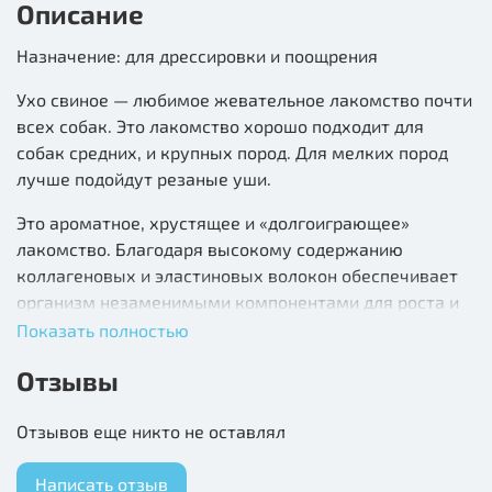
Описание
Назначение: для дрессировки и поощрения
Ухо свиное — любимое жевательное лакомство почти
всех собак. Это лакомство хорошо подходит для
собак средних, и крупных пород. Для мелких пород
лучше подойдут резаные уши.
Это ароматное, хрустящее и «долгоиграющее»
лакомство. Благодаря высокому содержанию
коллагеновых и эластиновых волокон обеспечивает
организм незаменимыми компонентами для роста и
поддержания хрящевой ткани суставов Вашего
Показать полностью
питомца.
Отзывы
Свиные уши содержат небольшое количество
полноценного белка, но являются любимыми
Отзывов еще никто не оставлял
собачьими лакомствами, поэтому не стоит лишать
удовольствия собаку погрызть свиные уши, которые
Написать отзыв