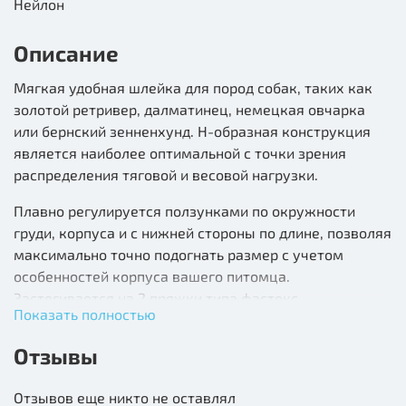
Нейлон
Описание
Мягкая удобная шлейка для пород собак, таких как
золотой ретривер, далматинец, немецкая овчарка
или бернский зенненхунд. Н-образная конструкция
является наиболее оптимальной с точки зрения
распределения тяговой и весовой нагрузки.
Плавно регулируется ползунками по окружности
груди, корпуса и с нижней стороны по длине, позволяя
максимально точно подогнать размер с учетом
особенностей корпуса вашего питомца.
Застегивается на 2 пряжки типа фастекс,
Показать полностью
украшенные логотипом бренда Trixie. Для поводка
сверху расположено стальное кольцо.
Отзывы
Материал - мягкий износоустойчивый нейлон в
Отзывов еще никто не оставлял
нежном светло-сиреневом оттенке. Вы можете