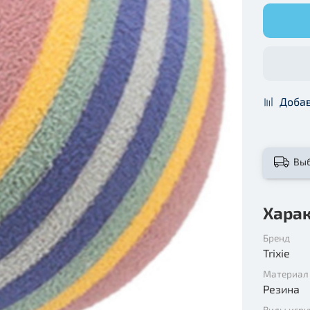
Добав
Вы
Хара
Бренд
Trixie
Материал
Резина
Виды игр