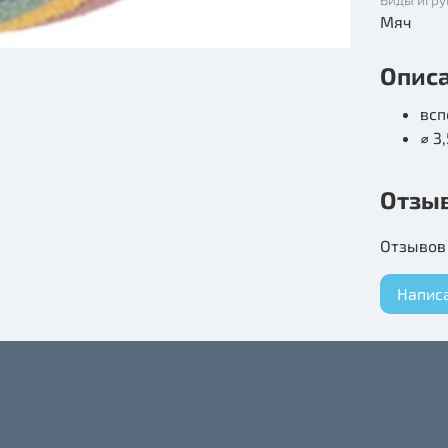
Мяч
Опис
всп
⌀ 3
Отзы
Отзывов 
Напис