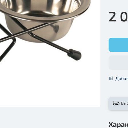
2 
Добав
Вы
Хара