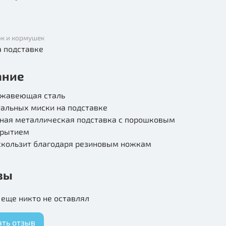
к и кормушек
а подставке
ание
ржавеющая сталь
тальных миски на подставке
ная металлическая подставка с порошковым
крытием
скользит благодаря резиновым ножкам
вы
еще никто не оставлял
ать отзыв