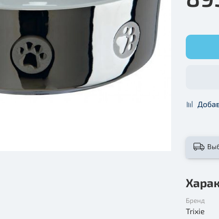
Добав
Вы
Хара
Бренд
Trixie