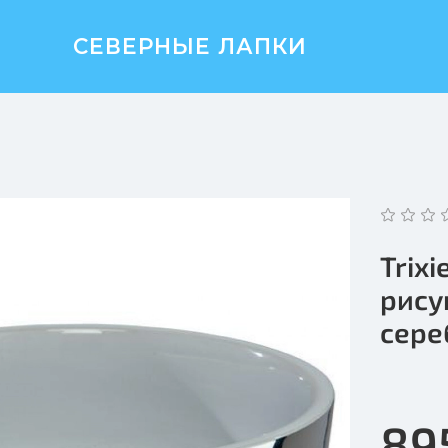
СЕВЕРНЫЕ ЛАПКИ
Trix
рисун
сере
89