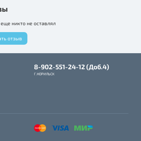
800 мл
вы
еще никто не оставлял
ать отзыв
8-902-551-24-12 (Доб.4)
Г.НОРИЛЬСК