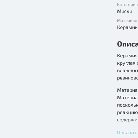
Категория
Миски
Материал
Керамик
Опис
Керамиче
круглая 
влажного
резиново
Материал
Материа
поскольк
реакцию 
содержим
Диаметр:
Показат