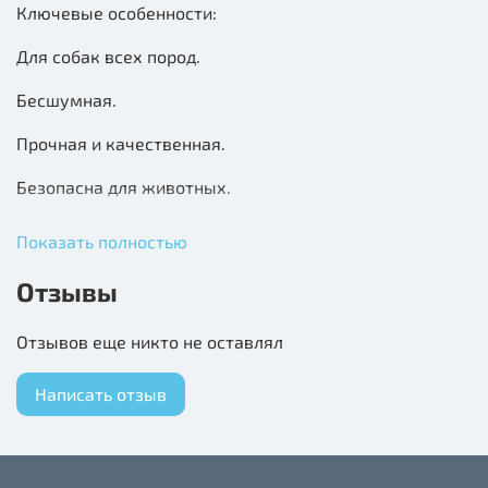
Ключевые особенности:
Для собак всех пород.
Бесшумная.
Прочная и качественная.
Безопасна для животных.
Не требует особого ухода.
Показать полностью
Игрушка изготовлена из мягкого, безопасного плюша
Отзывы
и ткани.
Отзывов еще никто не оставлял
При нажатии не издает звуков, поэтому подходит для
нервных и пугливых питомцев.
Написать отзыв
Может использоваться для активных игр с питомцем
в доме или на открытом воздухе.
Игрушка безопасная, поскольку не имеет мелких