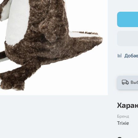
Добав
Вы
Хара
Бренд
Trixie