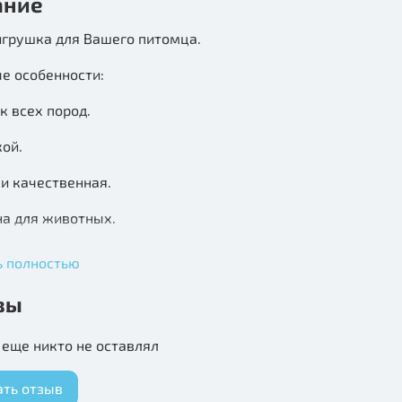
ание
игрушка для Вашего питомца.
е особенности:
к всех пород.
кой.
и качественная.
на для животных.
ет особого ухода.
ь полностью
 изготовлена из мягкого плюша, который очищает
вы
алет, помогая предотвратить зубной камень.
еще никто не оставлял
ягкий приятный наполнитель.
 для самостоятельных или совместных игр с
ать отзыв