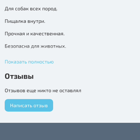
Для собак всех пород.
Пищалка внутри.
Прочная и качественная.
Безопасна для животных.
Не требует особого ухода.
Показать полностью
Игрушка изготовлена из мягкого плюша, который
Отзывы
очищает зубной налет, помогая предотвратить зубной
камень.
Отзывов еще никто не оставлял
Подходит для самостоятельных или совместных игр с
Написать отзыв
собакой, оснащена пищалкой для привлечения
внимания.
Игрушка безопасная, поскольку не имеет мелких
приклеенных деталей, которые может отгрызть и