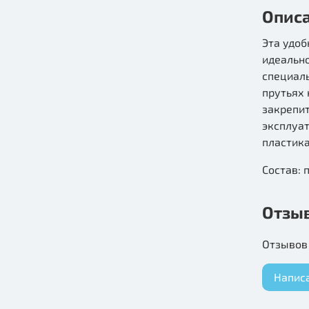
Опис
Эта удоб
идеально
специаль
прутьях 
закрепит
эксплуат
пластика
Состав: 
Отзы
Отзывов 
Напис