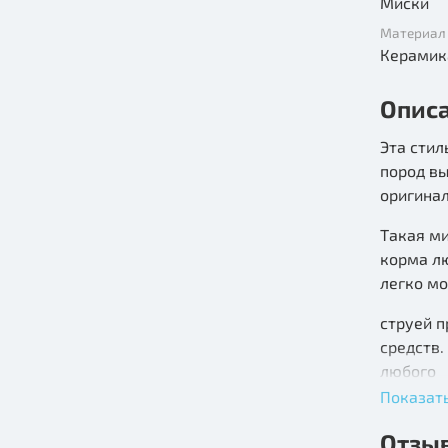
Миски
Материал
Керамик
Опис
Эта стил
пород в
оригинал
Такая ми
корма л
легко мо
струей 
средств.
любого
Показат
интерьер
Отзы