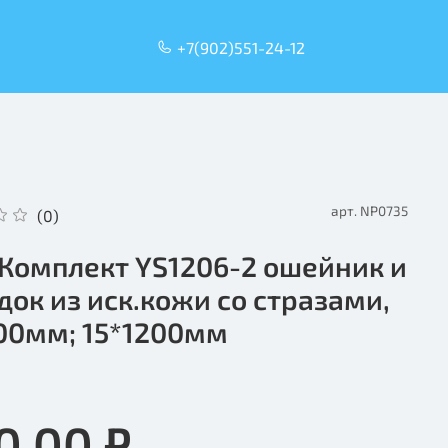
+7(902)551-24-12
арт.
NP0735
(0)
l Комплект YS1206-2 ошейник и
док из иск.кожи со стразами,
00мм; 15*1200мм
0.00 ₽