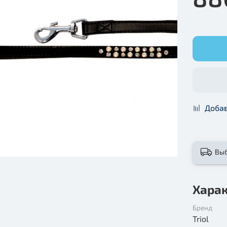
Добав
Вы
Хара
Бренд
Triol