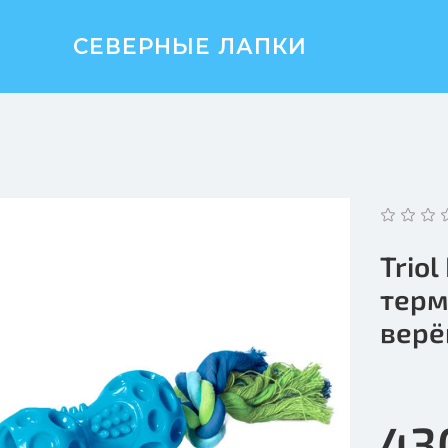
СЕВЕРНЫЕ ЛАПКИ
Trio
терм
верё
43