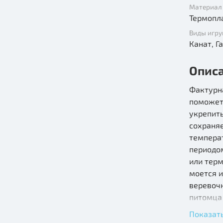
Материал
Виды игр
Кан
Опис
Фактурн
поможет
укрепить
сохраняе
темпера
периодо
или терм
моется и
веревоч
питомца
аксессу
Показат