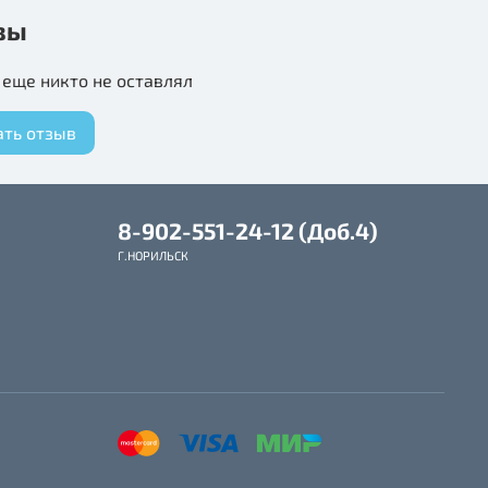
термопластичная резина, полиэстер
вы
елия: гантель - голубая, веревка - разноцветная.
еще никто не оставлял
изделия: 320*50*50мм.
ать отзыв
8-902-551-24-12 (Доб.4)
Г.НОРИЛЬСК