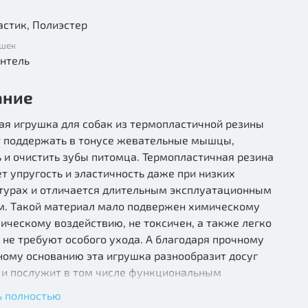
Термопластик, Полиэстер
ушек
ат, Гантель
ание
ая игрушка для собак из термопластичной резины
 поддержать в тонусе жевательные мышцы,
 и очистить зубы питомца. Термопластичная резина
т упругость и эластичность даже при низких
турах и отличается длительным эксплуатационным
м. Такой материал мало подвержен химическому
ическому воздействию, не токсичен, а также легко
 не требуют особого ухода. А благодаря прочному
ному основанию эта игрушка разнообразит досуг
 и послужит в том числе функциональным
аром для перетяжки.
ь полностью