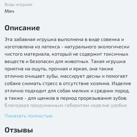
Виды игрушек
Мяч
Описание
Эта забавная игрушка выполнена в виде совенка и
изготовлена из латекса - натурального экологически
чистого материала, который не содержит токсичных
веществ и безопасен для животных. Такая игрушка
приятна на ощупь, прочная и яркая, она также
отлично очищает зубы, массирует десны и помогает
собаке снимать стресс в отсутствие хозяина. Изделие
отлично подходит для собак мелких и средних пород,
а также - для щенков в период прорезывания зубов.
Благодаря продуманным габаритам изделие удобно
носить в зубах, мягкая текстура позволяет питомцу
Показать полностью
заниматься любимым делом - грызть, кусать и
трепать игрушку, а звонкая "пищалка" внутри изделия
Отзывы
пробуждает охотничьи инстинкты животного, делая