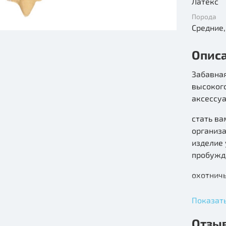
Латекс
Порода
Опис
Забавная
высокого
аксессуа
стать в
организ
изделие 
пробужд
охотничь
Состав: 
Показат
Отзы