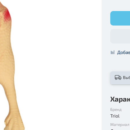
Добав
Вы
Хара
Бренд
Triol
Материал