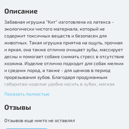
Описание
Забавная игрушка "Кит" изготовлена из латекса -
экологически чистого материала, который не
содержит токсичных веществ и безопасен для
животных. Такая игрушка приятна на ощупь, прочная
и яркая, она также отлично очищает зубы, массирует
десны и помогает собаке снимать стресс в отсутствие
хозяина. Изделие отлично подходит для собак мелких
и средних пород, а также - для щенков в период
прорезывания зубов. Благодаря продуманным
габаритам изделие удобно носить в зубах, мягкая
текстура позволяет питомцу заниматься любимым
Показать полностью
делом - грызть, кусать и трепать игрушку, а звонкая
"пищалка" внутри изделия пробуждает охотничьи
Отзывы
инстинкты животного, делая игру еще интереснее.
Отзывов еще никто не оставлял
Цвет: синий.