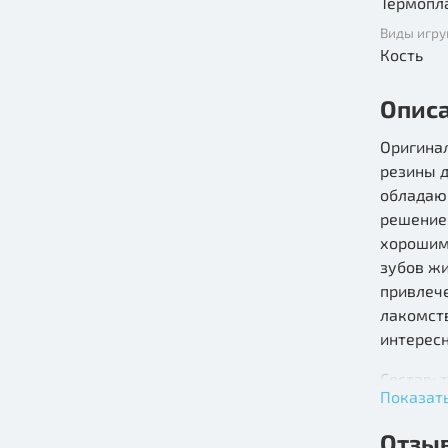
Термопл
Виды игр
Кость
Опис
Оригинал
резины д
обладаю
решение
хорошим 
зубов жи
привлече
лакомств
интересн
Состав: 
Показат
Цвет изд
Отзы