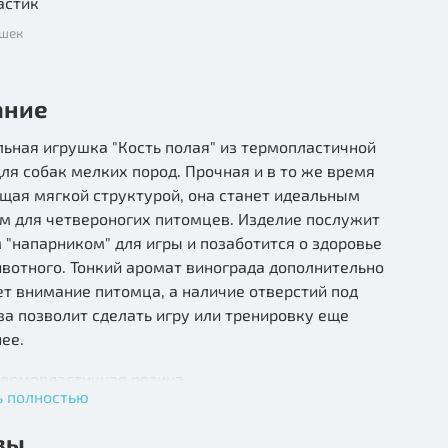
астик
ушек
ание
ьная игрушка "Кость полая" из термопластичной
ля собак мелких пород. Прочная и в то же время
щая мягкой структурой, она станет идеальным
м для четвероногих питомцев. Изделие послужит
"напарником" для игры и позаботится о здоровье
вотного. Тонкий аромат винограда дополнительно
т внимание питомца, а наличие отверстий под
а позволит сделать игру или тренировку еще
ее.
термопластичная резина
ь полностью
елия: фиолетовый.
вы