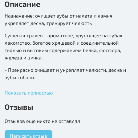
Описание
Назначение: очищает зубы от налета и камня,
укрепляет десна, тренирует челюсть
Сушеная трахея - ароматное, хрустящее на зубах
лакомство, богатое хрящевой и соединительной
тканью и высоким содержанием белка, фосфора,
железа и цинка.
- Прекрасно очищает и укрепляет челюсти, десна и
зубы собаки.
- Способствует естественной очистке зубов от
Показать полностью
зубного налета.
Отзывы
Полезные хрящевые составляющие трахеи
необходимы для укрепления хрящевых тканей
Отзывов еще никто не оставлял
суставов собаки, а также всех костных частей
питомца.
Написать отзыв