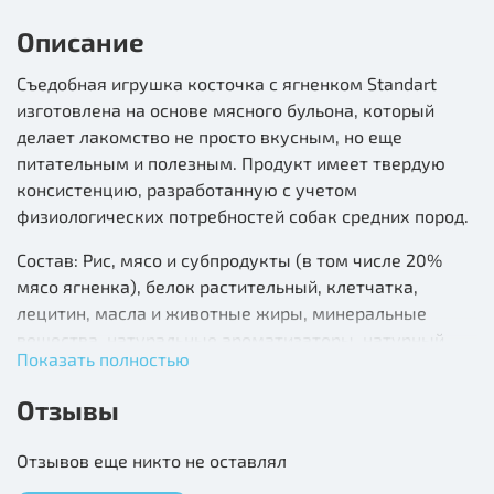
Описание
Съедобная игрушка косточка с ягненком Standart
изготовлена на основе мясного бульона, который
делает лакомство не просто вкусным, но еще
питательным и полезным. Продукт имеет твердую
консистенцию, разработанную с учетом
физиологических потребностей собак средних пород.
Состав: Рис, мясо и субпродукты (в том числе 20%
мясо ягненка), белок растительный, клетчатка,
лецитин, масла и животные жиры, минеральные
вещества, натуральные ароматизаторы, натурный
Показать полностью
краситель.
Отзывы
Гарантированный анализ: Белки 7,8г; жиры 3г; зола
2,5г, клетчатка 2г; влага 20г.
Отзывов еще никто не оставлял
Энергетическая ценность на 100 г: 317 ккал.