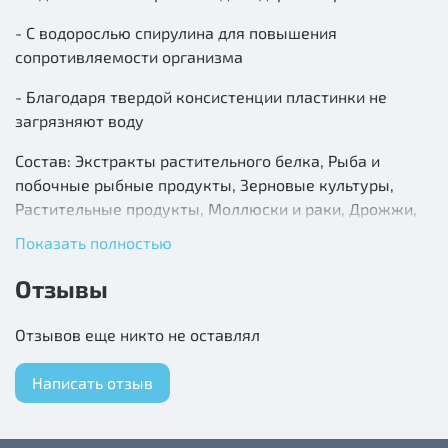
- С водорослью спирулина для повышения
сопротивляемости организма
- Благодаря твердой консистенции пластинки не
загрязняют воду
Состав: Экстракты растительного белка, Рыба и
побочные рыбные продукты, Зерновые культуры,
Растительные продукты, Моллюски и раки, Дрожжи,
Водоросли, Минеральные вещества, Масла и жиры.
Показать полностью
Аналитический состав: Сырой белок 45,0%, Сырые
Отзывы
масла и жиры 6,0%, Сырая клетчатка 2,0%,
Содержание влаги 9,0%.
Отзывов еще никто не оставлял
Добавки: Витамины, Провитамины и химические
Написать отзыв
вещества с аналогичным воздействием: Витамин А
28460 МЕ/кг, Витамин Д3 1770 МЕ/кг. Комбинации
микроэлементов: Е5 Марганец 64 мг/кг, Е6 Цинк 38