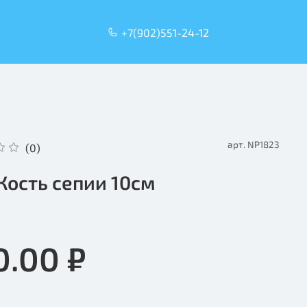
+7(902)551-24-12
арт.
NP1823
(0)
Кость сепии 10см
0.00 ₽