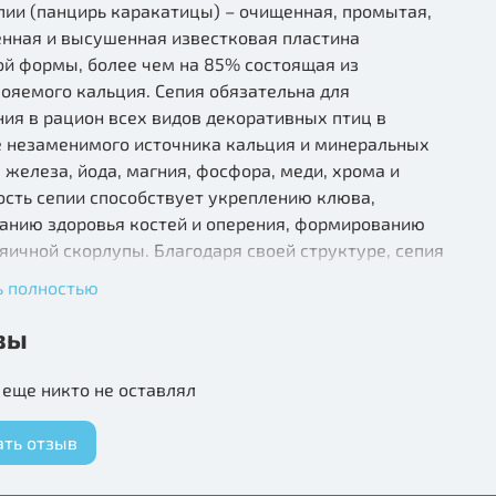
пии (панцирь каракатицы) – очищенная, промытая,
енная и высушенная известковая пластина
ой формы, более чем на 85% состоящая из
ояемого кальция. Сепия обязательна для
ия в рацион всех видов декоративных птиц в
е незаменимого источника кальция и минеральных
 железа, йода, магния, фосфора, меди, хрома и
ость сепии способствует укреплению клюва,
анию здоровья костей и оперения, формированию
яичной скорлупы. Благодаря своей структуре, сепия
ит мягким абразивом, помогая птице стачивать и
ь полностью
ть клюв. Склёвывание сепии разнообразит досуг
принесет в ежедневную жизнь элемент игры.
вы
пии среднего размера (М) отлично подойдет для
еще никто не оставлял
х попугаев, средних попугаев и мелких птиц. Кость
дет полезна как взрослым здоровым птицам, так и
ать отзыв
 период линьки, стресса, кладки яиц и
ивания птенцов.