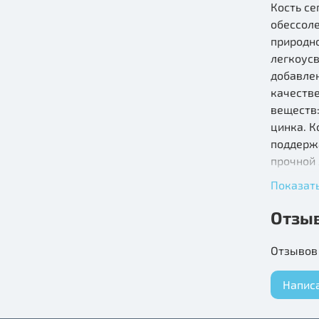
Кость се
обессол
природн
легкоусв
добавлен
качеств
веществ:
цинка. К
поддерж
прочной 
RIO служ
Показат
шлифова
птицы и 
Отзы
Кость се
Отзывов 
волнисты
сепии бу
Напис
птицам в
выкармл