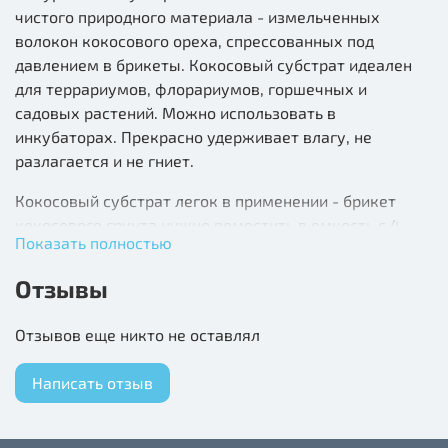
чистого природного материала - измельченных
волокон кокосового ореха, спрессованных под
давлением в брикеты. Кокосовый субстрат идеален
для террариумов, флорариумов, горшечных и
садовых растений. Можно использовать в
инкубаторах. Прекрасно удерживает влагу, не
разлагается и не гниет.
Кокосовый субстрат легок в применении - брикет
кокосового грунта нужно поместить в емкость с 4
Показать полностью
литрами теплой воды, через 20 минут получается 8
литров готового к употреблению грунта.
Отзывы
Рекомендуется замена один раз в месяц.
Отзывов еще никто не оставлял
Написать отзыв