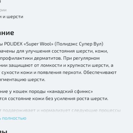
и
рии
и и шерсти
ание
 POLIDEX «Super Wool» (Полидэкс Супер Вул)
начены для улучшения состояния шерсти, кожи,
 профилактики дерматитов. При регулярном
нии защищают от ломкости и хрупкости шерсти, а
 сухости кожи и появления перхоти. Обеспечивают
игментацию шерсти.
ние у кошек породы «канадский сфинкс»
ся состояние кожи без усиления роста шерсти.
т поддерживает и нормализует следующие процессы
зме:
ь полностью
ет часть некоторых ферментных комплексов и
вы