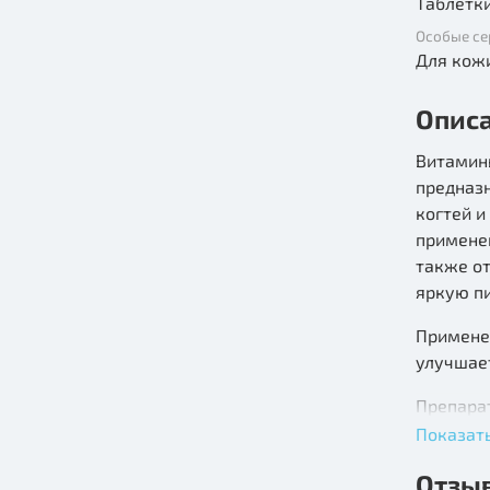
Таблетк
Особые се
Для кож
Опис
Витамины
предназ
когтей и
примене
также от
яркую п
Примене
улучшает
Препара
в органи
Показат
Формиру
Отзы