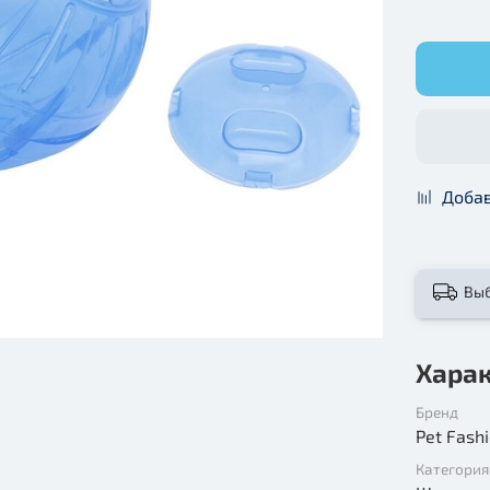
Добав
Вы
Хара
Бренд
Pet Fash
Категория