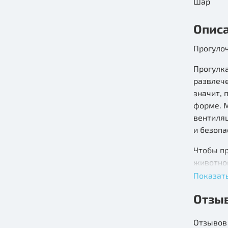
Шар
Опис
Прогуло
Прогулка
развлече
значит,
форме. 
вентиляц
и безоп
Чтобы п
животног
длина В
Показат
Отзы
Отзывов 