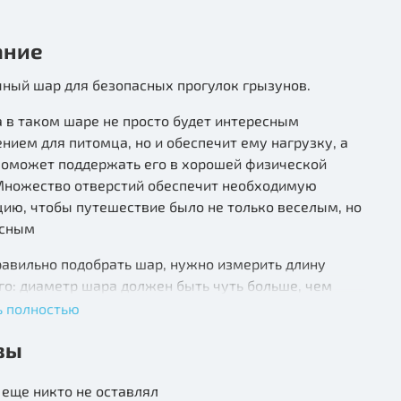
ание
чный шар для безопасных прогулок грызунов.
 в таком шаре не просто будет интересным
нием для питомца, но и обеспечит ему нагрузку, а
 поможет поддержать его в хорошей физической
Множество отверстий обеспечит необходимую
ию, чтобы путешествие было не только веселым, но
асным
равильно подобрать шар, нужно измерить длину
о: диаметр шара должен быть чуть больше, чем
ашего питомца.
ь полностью
вы
еще никто не оставлял