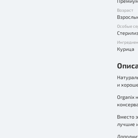
Премиу
Возраст
Особые се
Стерили
Ингредие
Курица
Опис
Натураль
и хорош
Organix 
консерва
Вместо э
лучшие 
Дополни