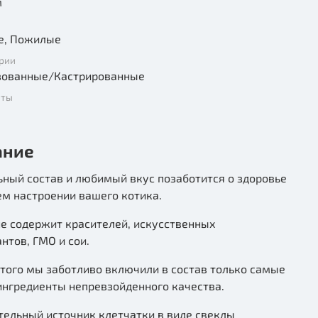
м
Взрослые, Пожилые
рии
зованные/Кастрированные
нты
ание
ный состав и любимый вкус позаботится о здоровье
ем настроении вашего котика.
не содержит красителей, искусственных
нтов, ГМО и сои.
того мы заботливо включили в состав только самые
ингредиенты непревзойденного качества.
тельный источник клетчатки в виде свеклы