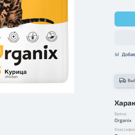
Добав
Вы
Хара
Бренд
Organix
Классифи