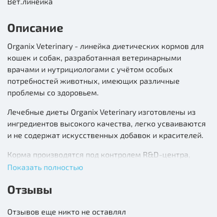
Вет.линейка
Описание
Organix Veterinary - линейка диетических кормов для
кошек и собак, разработанная ветеринарными
врачами и нутрициологами с учётом особых
потребностей животных, имеющих различные
проблемы со здоровьем.
Лечебные диеты Organix Veterinary изготовлены из
ингредиентов высокого качества, легко усваиваются
и не содержат искусственных добавок и красителей.
Корма производятся под контролем R&D-центра,
собственной лаборатории и специалистов с
Показать полностью
международным опытом. Особое внимание уделяется
Отзывы
контролю за состоянием питомцев, который
подтверждает эффективность и пользу производимой
Отзывов еще никто не оставлял
продукции.