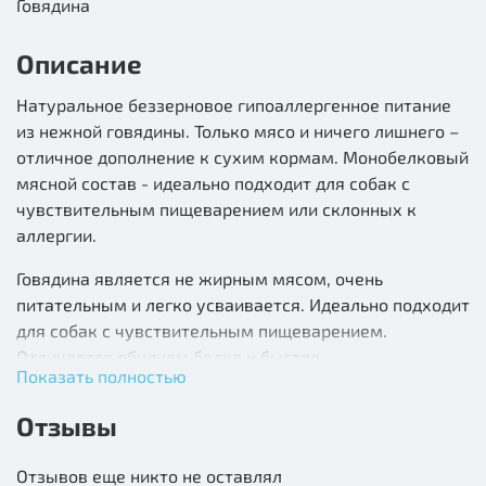
Говядина
Описание
Натуральное беззерновое гипоаллергенное питание
из нежной говядины. Только мясо и ничего лишнего –
отличное дополнение к сухим кормам. Монобелковый
мясной состав - идеально подходит для собак с
чувствительным пищеварением или склонных к
аллергии.
Говядина является не жирным мясом, очень
питательным и легко усваивается. Идеально подходит
для собак с чувствительным пищеварением.
Отличается обилием белка и быстро
Показать полностью
усваивающимися аминокислотами.
Отзывы
100% натуральное мясное питание
80% высококачественного мяса
Отзывов еще никто не оставлял