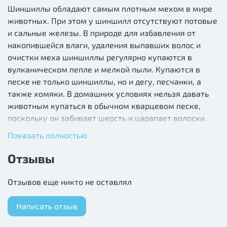
Шиншиллы обладают самым плотным мехом в мире
животных. При этом у шиншилл отсутствуют потовые
и сальные железы. В природе для избавления от
накопившейся влаги, удаления выпавших волос и
очистки меха шиншиллы регулярно купаются в
вулканическом пепле и мелкой пыли. Купаются в
песке не только шиншиллы, но и дегу, песчанки, а
также хомяки. В домашних условиях нельзя давать
животным купаться в обычном кварцевом песке,
поскольку он забивает шерсть и царапает волоски.
Показать полностью
Песок для купания Little One является прекрасным
гигиеническим средством для ухода за шерстью
Отзывы
животных. Мягкие гладкие и мелкие песчинки
тщательно очистят густую шерсть шиншилл и других
Отзывов еще никто не оставлял
декоративных животных, избавляя ее от водяного
конденсата и жира. При этом песок Little One не
Написать отзыв
царапает шерсть и легко из нее высыпается,
обеспечивая пушистую и блестящую шерстку у