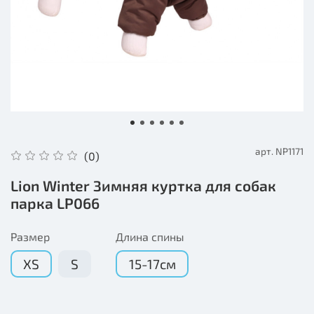
арт.
NP1171
(0)
Lion Winter Зимняя куртка для собак
парка LP066
Размер
Длина спины
XS
S
15-17см