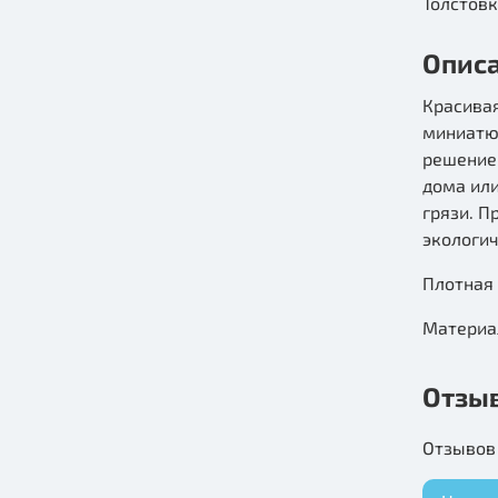
Толстов
Опис
Красивая
миниатюр
решение
дома или
грязи. П
экологи
Плотная
Материа
Отзы
Отзывов 