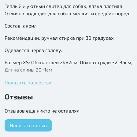
Теплый и уютный свитер для собак, вязка плотная.
Отлично подходит для собак мелких и средних пород.
Состав: акрил
Рекомендации: ручная стирка при 30 градусах
Одевается через голову.
Размер XS: Обхват шеи 24±2см, Обхват груди 32-36см,
Длина спины 20±1см
Размер S: Обхват шеи 27±2см, Обхват груди 36-40см,
Показать полностью
Длина спины 25±1см
Отзывы
Размер М: Обхват шеи 30±2см, Обхват груди 40-44см,
Длина спины 30±1см
Отзывов еще никто не оставлял
Размер L: Обхват шеи 33±2см, Обхват груди 44-48см,
Написать отзыв
Длина спины 35±1см